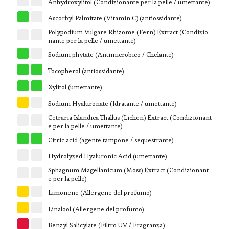
Anhydroxylitol (Condizionante per la pelle / umettante)
G
W
Ascorbyl Palmitate (Vitamin C) (antiossidante)
Polypodium Vulgare Rhizome (Fern) Extract (Condizio
W
W
nante per la pelle / umettante)
G
W
Sodium phytate (Antimicrobico / Chelante)
G
G
Tocopherol (antiossidante)
G
G
Xylitol (umettante)
Y
W
Sodium Hyaluronate (Idratante / umettante)
Cetraria Islandica Thallus (Lichen) Extract (Condizionant
W
W
e per la pelle / umettante)
G
G
Citric acid (agente tampone / sequestrante)
W
W
Hydrolyzed Hyaluronic Acid (umettante)
Sphagnum Magellanicum (Moss) Extract (Condizionant
W
W
e per la pelle)
Y
W
Limonene (Allergene del profumo)
Y
W
Linalool (Allergene del profumo)
R
W
Benzyl Salicylate (Filtro UV / Fragranza)