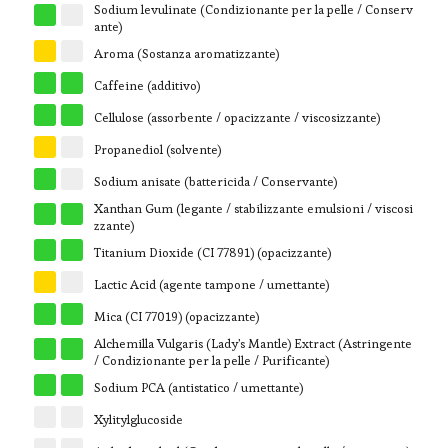
Sodium levulinate (Condizionante per la pelle / Conserv
G
W
ante)
Y
W
Aroma (Sostanza aromatizzante)
G
G
Caffeine (additivo)
G
G
Cellulose (assorbente / opacizzante / viscosizzante)
Y
W
Propanediol (solvente)
G
W
Sodium anisate (battericida / Conservante)
Xanthan Gum (legante / stabilizzante emulsioni / viscosi
G
G
zzante)
G
G
Titanium Dioxide (CI 77891) (opacizzante)
Y
W
Lactic Acid (agente tampone / umettante)
G
G
Mica (CI 77019) (opacizzante)
Alchemilla Vulgaris (Lady's Mantle) Extract (Astringente
G
G
/ Condizionante per la pelle / Purificante)
G
G
Sodium PCA (antistatico / umettante)
W
W
Xylitylglucoside
W
W