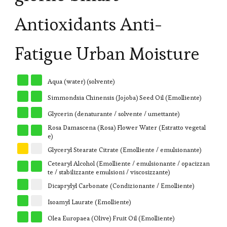
Antioxidants Anti-
Fatigue Urban Moisture
G
G
Aqua (water) (solvente)
G
G
Simmondsia Chinensis (Jojoba) Seed Oil (Emolliente)
G
G
Glycerin (denaturante / solvente / umettante)
Rosa Damascena (Rosa) Flower Water (Estratto vegetal
G
G
e)
Y
W
Glyceryl Stearate Citrate (Emolliente / emulsionante)
Cetearyl Alcohol (Emolliente / emulsionante / opacizzan
G
G
te / stabilizzante emulsioni / viscosizzante)
G
W
Dicaprylyl Carbonate (Condizionante / Emolliente)
G
W
Isoamyl Laurate (Emolliente)
G
G
Olea Europaea (Olive) Fruit Oil (Emolliente)