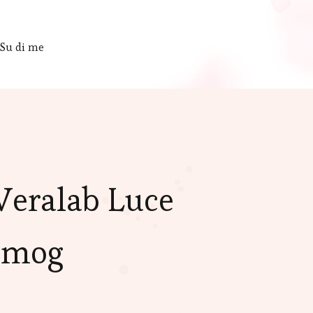
Su di me
 Veralab Luce
 Smog