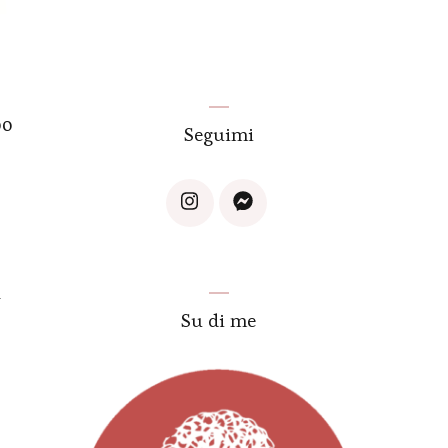
po
Seguimi
n
Su di me