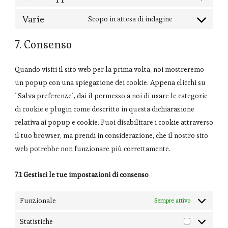
service
Consent
facebook
to
Varie
Scopo in attesa di indagine
Consent
service
to
7. Consenso
whatsapp
service
varie
Quando visiti il sito web per la prima volta, noi mostreremo
un popup con una spiegazione dei cookie. Appena clicchi su
“Salva preferenze”, dai il permesso a noi di usare le categorie
di cookie e plugin come descritto in questa dichiarazione
relativa ai popup e cookie. Puoi disabilitare i cookie attraverso
il tuo browser, ma prendi in considerazione, che il nostro sito
web potrebbe non funzionare più correttamente.
7.1 Gestisci le tue impostazioni di consenso
Funzionale
Sempre attivo
Statistiche
Statistiche