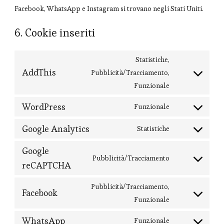
Facebook, WhatsApp e Instagram si trovano negli Stati Uniti.
6. Cookie inseriti
Statistiche,
AddThis
Pubblicità/Tracciamento,
Consent
Funzionale
to
service
WordPress
Funzionale
Consent
addthis
to
Google Analytics
Statistiche
Consent
service
to
Google
wordpress
Pubblicità/Tracciamento
service
reCAPTCHA
Consent
google-
to
Pubblicità/Tracciamento,
analytics
service
Facebook
Consent
Funzionale
google-
to
recaptcha
WhatsApp
Funzionale